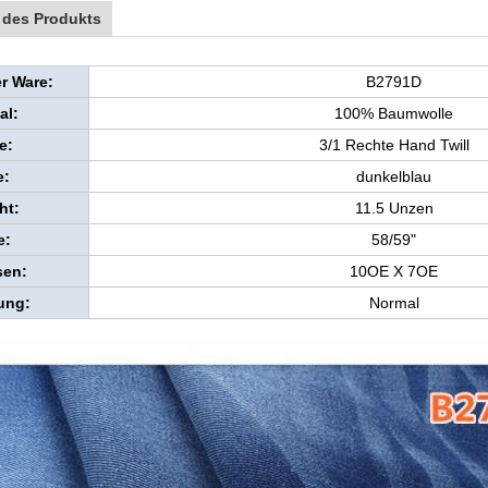
 des Produkts
r Ware:
B2791D
al:
100% Baumwolle
e:
3/1 Rechte Hand Twill
e:
dunkelblau
ht:
11.5 Unzen
e:
58/59"
en:
10OE X 7OE
ung:
Normal