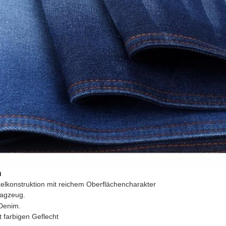
n
elkonstruktion mit reichem Oberflächencharakter
lagzeug.
-Denim.
it farbigen Geflecht