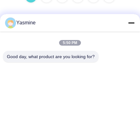
Yasmine
Schneller Kontakt
5:50 PM
Adresse
Good day, what product are you looking for?
Gaohai-Industriegebiet, Jinsha, Danzao-Stadt, Nanhai-
Bezirk, Foshan-Stadt, Guangdong, P.R.CHINA
Telefone
86-757-85418969
E-Mail
sales5@weilongjeans.com.cn