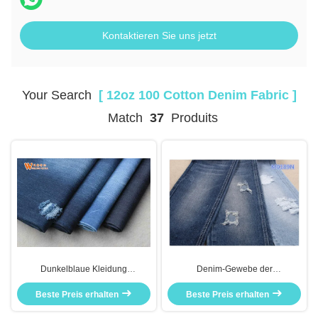
Kontaktieren Sie uns jetzt
Your Search
[ 12oz 100 Cotton Denim Fabric ]
Match
37
Produits
Dunkelblaue Kleidung
Denim-Gewebe der
beschichtete dehnbares Denim-
Baumwolle12oz 100
Gewebe der Baumwolle12oz 100
Beste Preis erhalten
Beste Preis erhalten
durch das Yard