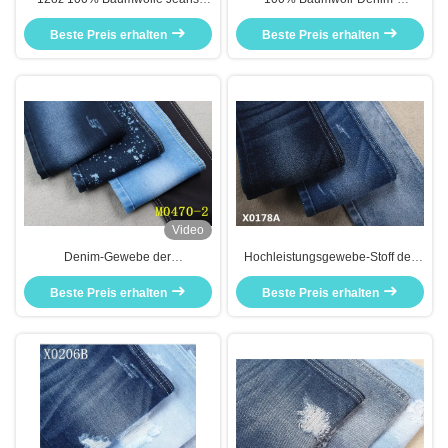
Cross Hatch Slub Sanforizing
Stoffhersteller für 12 OZ Denim-
Beste Preis erhalten
Jeans Stoff
Beste Preis erhalten
Stoffe
Video
Denim-Gewebe der
Hochleistungsgewebe-Stoff des
Doppelschicht-12oz wie stricken
denim-12oz
unregelmäßige Webart 58/59" für
Beste Preis erhalten
Beste Preis erhalten
Frauen merzerisiertes Ende