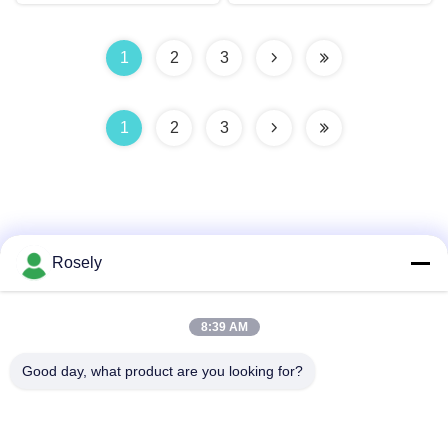
1
2
3
1
2
3
Rosely
Schneller Kontakt
8:39 AM
Adresse
Good day, what product are you looking for?
Gaohai-Industriegebiet, Jinsha, Danzao-Stadt, Nanhai-
Bezirk, Foshan-Stadt, Guangdong, P.R.CHINA
Telefone