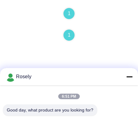
1
1
Rosely
Schneller Kontakt
6:51 PM
Adresse
Good day, what product are you looking for?
Gaohai-Industriegebiet, Jinsha, Danzao-Stadt, Nanhai-
Bezirk, Foshan-Stadt, Guangdong, P.R.CHINA
Telefone