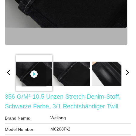
356 G/m² 10,5 Unzen Stretch-Denim-Stoff,
Schwarze Farbe, 3/1 Rechtshändiger Twill
Weilong
Brand Name:
M0268P-2
Model Number: