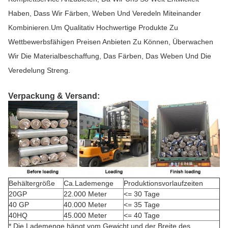
Haben, Dass Wir Färben, Weben Und Veredeln Miteinander
Kombinieren.Um Qualitativ Hochwertige Produkte Zu
Wettbewerbsfähigen Preisen Anbieten Zu Können, Überwachen
Wir Die Materialbeschaffung, Das Färben, Das Weben Und Die
Veredelung Streng.
Verpackung & Versand:
Behältergröße
Ca.Lademenge
Produktionsvorlaufzeiten
20GP
22.000 Meter
<= 30 Tage
40 GP
40.000 Meter
<= 35 Tage
40HQ
45.000 Meter
<= 40 Tage
* Die Lademenge hängt vom Gewicht und der Breite des