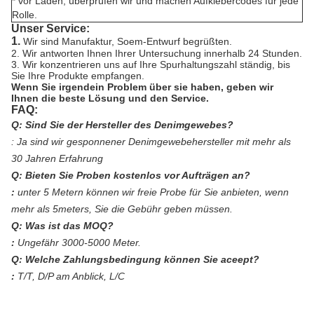
* vor Laden, überprüfen wir und machen Aufklebercodes für jede
Rolle.
Unser Service:
1.
Wir sind Manufaktur, Soem-Entwurf begrüßten.
2. Wir antworten Ihnen Ihrer Untersuchung innerhalb 24 Stunden.
3. Wir konzentrieren uns auf Ihre Spurhaltungszahl ständig, bis
Sie Ihre Produkte empfangen.
Wenn Sie irgendein Problem über sie haben, geben wir
Ihnen die beste Lösung und den Service.
FAQ:
Q: Sind Sie der Hersteller des Denimgewebes?
:
Ja sind wir gesponnener Denimgewebehersteller mit mehr als
30 Jahren Erfahrung
Q: Bieten Sie Proben kostenlos vor Aufträgen an?
:
unter 5 Metern können wir freie Probe für Sie anbieten, wenn
mehr als 5meters, Sie die Gebühr geben müssen.
Q: Was ist das MOQ?
:
Ungefähr 3000-5000 Meter.
Q: Welche Zahlungsbedingung können Sie aceept?
:
T/T, D/P am Anblick, L/C