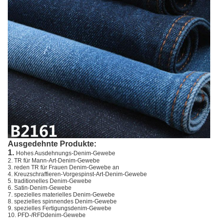
Ausgedehnte Produkte:
1.
Hohes Ausdehnungs-Denim-Gewebe
2. TR für Mann-Art-Denim-Gewebe
3. reden TR für Frauen Denim-Gewebe an
4. Kreuzschraffieren-Vorgespinst-Art-Denim-Gewebe
5. traditionelles Denim-Gewebe
6. Satin-Denim-Gewebe
7. spezielles materielles Denim-Gewebe
8. spezielles spinnendes Denim-Gewebe
9. spezielles Fertigungsdenim-Gewebe
10. PFD-/RFDdenim-Gewebe