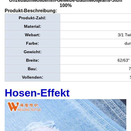
Unzebaumwolldenim-Gewebe-Baumwolljeans-Stoff
100%
Produkt-Beschreibung:
Produkt-Zahl:
Material:
Webart:
3/1 Twi
Farbe:
dun
Gewicht:
Breite:
62/63"
Bau:
Vollenden:
Hosen-Effekt