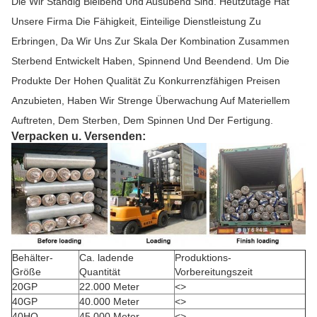
Die Wir Ständig Bleibend Und Ausübend Sind. Heutzutage Hat
Unsere Firma Die Fähigkeit, Einteilige Dienstleistung Zu
Erbringen, Da Wir Uns Zur Skala Der Kombination Zusammen
Sterbend Entwickelt Haben, Spinnend Und Beendend. Um Die
Produkte Der Hohen Qualität Zu Konkurrenzfähigen Preisen
Anzubieten, Haben Wir Strenge Überwachung Auf Materiellem
Auftreten, Dem Sterben, Dem Spinnen Und Der Fertigung.
Verpacken u. Versenden:
Behälter-
Ca. ladende
Produktions-
Größe
Quantität
Vorbereitungszeit
20GP
22.000 Meter
<>
40GP
40.000 Meter
<>
40HQ
45.000 Meter
<>