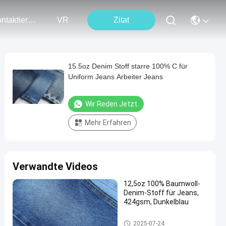
Kontaktieren Sie Uns
VR
Zitat
15.5oz Denim Stoff starre 100% C für
Uniform Jeans Arbeiter Jeans
Wir Reden Jetzt.
Mehr Erfahren
Verwandte Videos
12,5oz 100% Baumwoll-
Denim-Stoff für Jeans,
424gsm, Dunkelblau
Denim-Gewebe der Baumwolle
2025-07-24