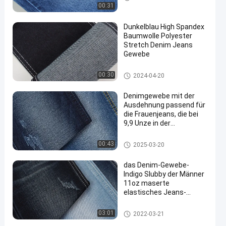
100
00:31
Dunkelblau High Spandex
Baumwolle Polyester
Stretch Denim Jeans
Gewebe
Ausdehnungs-Denim-Gewebe
00:30
2024-04-20
Denimgewebe mit der
Ausdehnung passend für
die Frauenjeans, die bei
9,9 Unze in der
dunkelblauen Farbe
machen
Ausdehnungs-Denim-Gewebe
00:43
2025-03-20
das Denim-Gewebe-
Indigo Slubby der Männer
11oz maserte
elastisches Jeans-
Rohstoff-dünne Art
Baumwoll-Polyester Spandexd
03:01
2022-03-21
enimgewebe