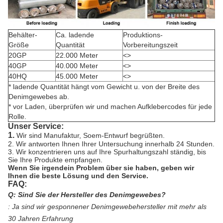
Behälter-
Ca. ladende
Produktions-
Größe
Quantität
Vorbereitungszeit
20GP
22.000 Meter
<>
40GP
40.000 Meter
<>
40HQ
45.000 Meter
<>
* ladende Quantität hängt vom Gewicht u. von der Breite des
Denimgewebes ab.
* vor Laden, überprüfen wir und machen Aufklebercodes für jede
Rolle.
Unser Service:
1.
Wir sind Manufaktur, Soem-Entwurf begrüßten.
2. Wir antworten Ihnen Ihrer Untersuchung innerhalb 24 Stunden.
3. Wir konzentrieren uns auf Ihre Spurhaltungszahl ständig, bis
Sie Ihre Produkte empfangen.
Wenn Sie irgendein Problem über sie haben, geben wir
Ihnen die beste Lösung und den Service.
FAQ:
Q: Sind Sie der Hersteller des Denimgewebes?
:
Ja sind wir gesponnener Denimgewebehersteller mit mehr als
30 Jahren Erfahrung