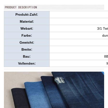
Produkt-Zahl:
Material:
Webart:
3/1 Twi
Farbe:
dun
Gewicht:
Breite:
Bau:
8B
Vollenden: