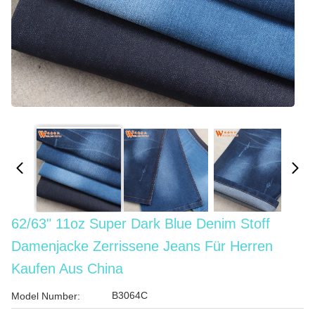
62/63" 11oz Super Dark Blue Denim Stoff
Damenjacke Zerrissene Jeans Für Herren
Kaufen Aus China
B3064C
Model Number: