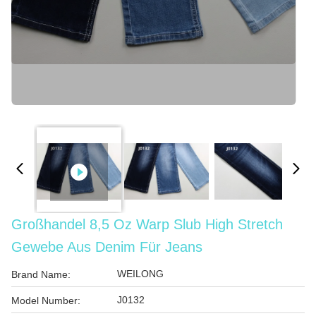
Großhandel 8,5 Oz Warp Slub High Stretch
Gewebe Aus Denim Für Jeans
WEILONG
Brand Name:
J0132
Model Number: