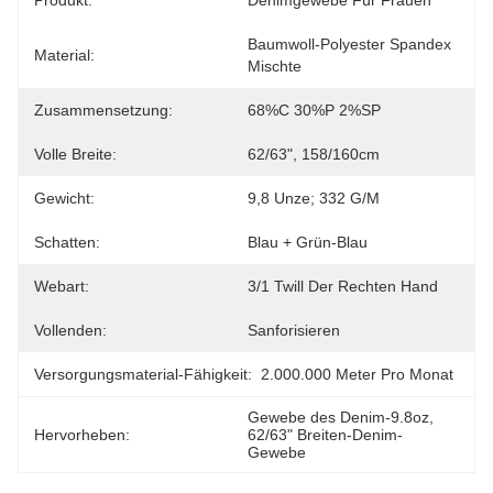
Produkt:
Denimgewebe Für Frauen
Baumwoll-Polyester Spandex 
Material:
Mischte
Zusammensetzung:
68%C 30%P 2%SP
Volle Breite:
62/63", 158/160cm
Gewicht:
9,8 Unze; 332 G/M
Schatten:
Blau + Grün-Blau
Webart:
3/1 Twill Der Rechten Hand
Vollenden:
Sanforisieren
Versorgungsmaterial-Fähigkeit:
2.000.000 Meter Pro Monat
Gewebe des Denim-9.8oz
, 
Hervorheben:
62/63" Breiten-Denim-
Gewebe