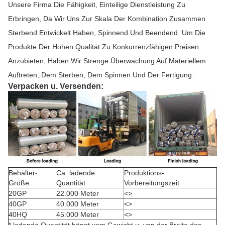
Unsere Firma Die Fähigkeit, Einteilige Dienstleistung Zu
Erbringen, Da Wir Uns Zur Skala Der Kombination Zusammen
Sterbend Entwickelt Haben, Spinnend Und Beendend. Um Die
Produkte Der Hohen Qualität Zu Konkurrenzfähigen Preisen
Anzubieten, Haben Wir Strenge Überwachung Auf Materiellem
Auftreten, Dem Sterben, Dem Spinnen Und Der Fertigung.
Verpacken u. Versenden:
Behälter-
Ca. ladende
Produktions-
Größe
Quantität
Vorbereitungszeit
20GP
22.000 Meter
<>
40GP
40.000 Meter
<>
40HQ
45.000 Meter
<>
* ladende Quantität hängt vom Gewicht u. von der Breite des