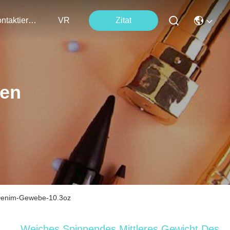
Kontaktieren Sie Uns
VR
Zitat
ten
-Denim-Gewebe-10.3oz
Weiches Spinnendes Mittleres Gewicht Des