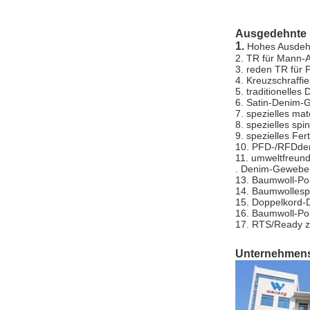
Ausgedehnte 
1.
Hohes Ausde
2. TR für Mann-
3. reden TR für
4. Kreuzschraff
5. traditionelle
6. Satin-Denim
7. spezielles ma
8. spezielles s
9. spezielles F
10. PFD-/RFDd
11. umweltfreun
. Denim-Gewebe
13. Baumwoll-P
14. Baumwolles
15. Doppelkord
16. Baumwoll-P
17. RTS/Ready 
Unternehmensp