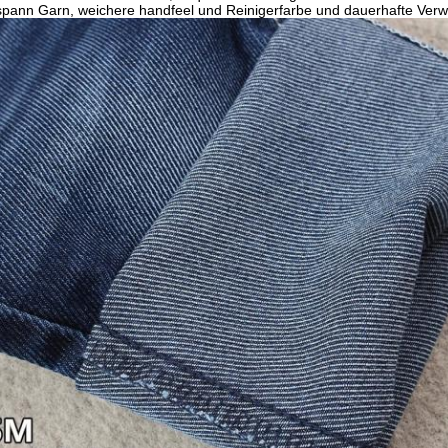
 spann Garn, weichere handfeel und Reinigerfarbe und dauerhafte Ver