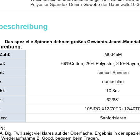
Polyester Spandex-Denim-Gewebe der Baumwolle10.3
beschreibung
Das spezielle Spinnen dehnen großes Gewichts-Jeans-Material
hreibung:
Zahl:
M0345M
al:
69%Cotton, 26% Polyester, 3.5%Rayon
t:
specail Spinnen
e:
dunkelblau
ht:
10.3oz
e:
62/63"
:
10SIRO X12/70TR+12/40T
den:
Sanforisieren
N:
. Big, Twill zeigt viel klares auf der Oberfläche, Ergebnis in der speziel
 Wiederaufnahme B. Good, bequem beim Tragen.