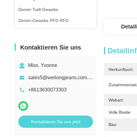
Denim-Twill-Gewebe
Denim-Gewebe PFD RFD
Detai
Kontaktieren Sie uns
Detailin
Miss. Yvonne
Herkunftsort:
sales5@weilongjeans.com.cn
Zusammenset
+8613630073303
Webart:
Volle Breite:
Kontaktieren Sie uns jetzt
Bau: