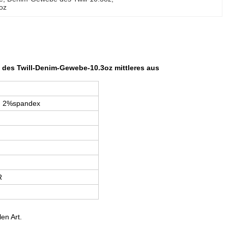
oz
 des Twill-Denim-Gewebe-10.3oz mittleres aus
, 2%spandex
R
len Art.