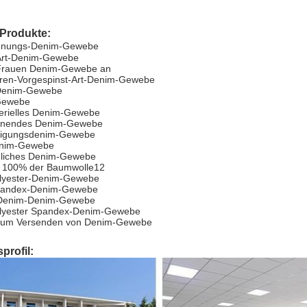
Produkte:
hnungs-Denim-Gewebe
Art-Denim-Gewebe
 Frauen Denim-Gewebe an
ieren-Vorgespinst-Art-Denim-Gewebe
s Denim-Gewebe
-Gewebe
terielles Denim-Gewebe
pinnendes Denim-Gewebe
ertigungsdenim-Gewebe
enim-Gewebe
dliches Denim-Gewebe
 100% der Baumwolle12
olyester-Denim-Gewebe
pandex-Denim-Gewebe
-Denim-Denim-Gewebe
olyester Spandex-Denim-Gewebe
zum Versenden von Denim-Gewebe
rofil: