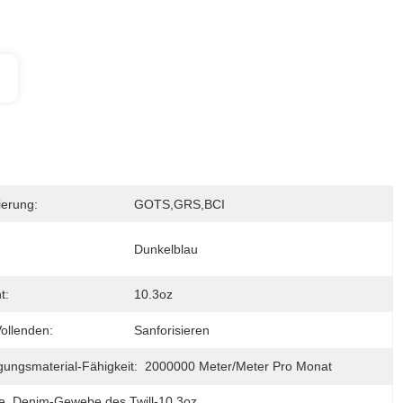
zierung:
GOTS,GRS,BCI
Dunkelblau
t:
10.3oz
ollenden:
Sanforisieren
gungsmaterial-Fähigkeit:
2000000 Meter/Meter Pro Monat
e
, 
Denim-Gewebe des Twill-10.3oz
, 