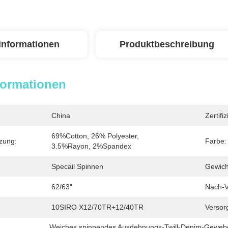
linformationen
Produktbeschreibung
formationen
China
Zertifi
69%Cotton, 26% Polyester, 
zung:
Farbe:
3.5%Rayon, 2%spandex
Specail Spinnen
Gewich
62/63"
Nach-V
10SIRO X12/70TR+12/40TR
Versor
Weiches spinnendes Ausdehnungs-Twill-Denim-Geweb