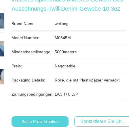
Ausdehnungs-Twill-Denim-Gewebe-10.3oz
Brand Name:
weilong
Model Number:
M0345M
Mindestbestellmenge:
5000meters
Preis:
Negotiatble
Packaging Details:
Rolle, die mit Plastikpapier verpackt
Zahlungsbedingungen:
L/C, T/T, D/P
Kontaktieren Sie Uns Je
Beste Preis Erhalten