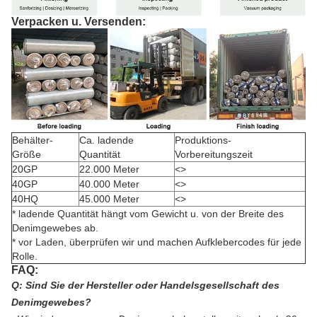
Verpacken u. Versenden:
Behälter-
Ca. ladende
Produktions-
Größe
Quantität
Vorbereitungszeit
20GP
22.000 Meter
<>
40GP
40.000 Meter
<>
40HQ
45.000 Meter
<>
* ladende Quantität hängt vom Gewicht u. von der Breite des
Denimgewebes ab.
* vor Laden, überprüfen wir und machen Aufklebercodes für jede
Rolle.
FAQ:
Q: Sind Sie der Hersteller oder Handelsgesellschaft des
Denimgewebes?