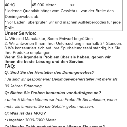
40HQ
45.000 Meter
<>
* ladende Quantität hängt vom Gewicht u. von der Breite des
Denimgewebes ab.
* vor Laden, überprüfen wir und machen Aufklebercodes für jede
Rolle.
Unser Service:
1.
Wir sind Manufaktur, Soem-Entwurf begrüßten.
2. Wir antworten Ihnen Ihrer Untersuchung innerhalb 24 Stunden.
3.We konzentriert sich auf Ihre Spurhaltungszahl ständig, bis Sie
Ihre Produkte empfangen.
Wenn Sie irgendein Problem über sie haben, geben wir
Ihnen die beste Lösung und den Service.
FAQ:
Q: Sind Sie der Hersteller des Denimgewebes?
: Ja sind wir gesponnener Denimgewebehersteller mit mehr als
30 Jahren Erfahrung
Q: Bieten Sie Proben kostenlos vor Aufträgen an?
:
unter 5 Metern können wir freie Probe für Sie anbieten, wenn
mehr als 5meters, Sie die Gebühr geben müssen.
Q: Was ist das MOQ?
:
Ungefähr 3000-5000 Meter.
Q: Welche Zahlungsbedingung können Sie aceept?