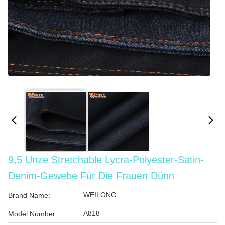
9,5 Unze Stretchable Lycra-Polyester-Satin-
Denim-Gewebe Für Die Frauen Dünn
WEILONG
Brand Name:
A818
Model Number: