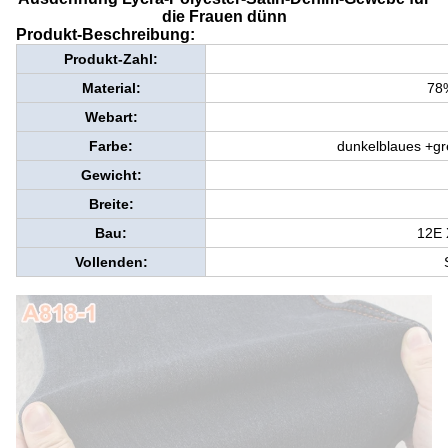
die Frauen dünn
Produkt-Beschreibung:
Produkt-Zahl:
Material:
78
Webart:
Farbe:
dunkelblaues +gr
Gewicht:
Breite:
Bau:
12E 
Vollenden: