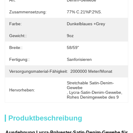
Art:
Denim-Gewebe
Zusammensetzung:
77% C.21%P.2%S.
Farbe:
Dunkelblaues +grey
Gewicht::
9oz
Breite::
58/59"
Fertigung::
Sanforisieren
Versorgungsmaterial-Fähigkeit:
2000000 Meter/Monat
Stretchable Satin-Denim-
Gewebe
Hervorheben:
, 
Lycra-Satin-Denim-Gewebe
, 
Rohes Denimgewebe des 9
Produktbeschreibung
Ausdehnung Lycra-Polyester-Satin-Denim-Gewebe für