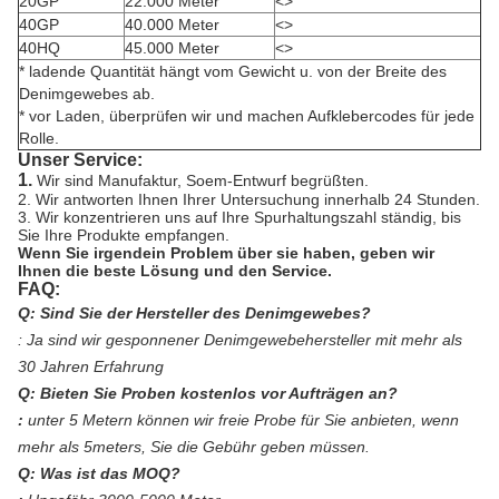
20GP
22.000 Meter
<>
40GP
40.000 Meter
<>
40HQ
45.000 Meter
<>
* ladende Quantität hängt vom Gewicht u. von der Breite des
Denimgewebes ab.
* vor Laden, überprüfen wir und machen Aufklebercodes für jede
Rolle.
Unser Service:
1.
Wir sind Manufaktur, Soem-Entwurf begrüßten.
2. Wir antworten Ihnen Ihrer Untersuchung innerhalb 24 Stunden.
3. Wir konzentrieren uns auf Ihre Spurhaltungszahl ständig, bis
Sie Ihre Produkte empfangen.
Wenn Sie irgendein Problem über sie haben, geben wir
Ihnen die beste Lösung und den Service.
FAQ:
Q: Sind Sie der Hersteller des Denimgewebes?
:
Ja sind wir gesponnener Denimgewebehersteller mit mehr als
30 Jahren Erfahrung
Q: Bieten Sie Proben kostenlos vor Aufträgen an?
:
unter 5 Metern können wir freie Probe für Sie anbieten, wenn
mehr als 5meters, Sie die Gebühr geben müssen.
Q: Was ist das MOQ?