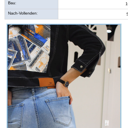
Bau:
1
Nach-Vollenden:
S