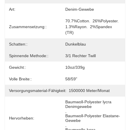
Art:
Denim-Gewebe
70.7%Cotton.  26%Polyester. 
Zusammensetzung::
1.3%Rayon.  2%Spandex 
(TR)
Schatten::
Dunkelblau
Spinnende Methode::
3/1 Rechter Twill
Gewicht::
10oz/339g
Volle Breite::
58/59"
Versorgungsmaterial-Fähigkeit:
1500000 Meter/Monat
Baumwoll-Polyester lycra 
Denimgewebe
, 
Baumwoll-Polyester Elastane-
Hervorheben:
Gewebe
, 
Baumwolle-lycra 