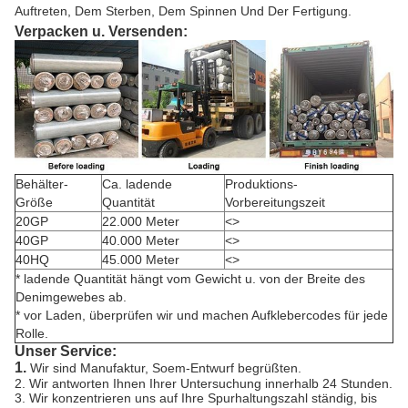
Auftreten, Dem Sterben, Dem Spinnen Und Der Fertigung.
Verpacken u. Versenden:
Behälter-
Ca. ladende
Produktions-
Größe
Quantität
Vorbereitungszeit
20GP
22.000 Meter
<>
40GP
40.000 Meter
<>
40HQ
45.000 Meter
<>
* ladende Quantität hängt vom Gewicht u. von der Breite des
Denimgewebes ab.
* vor Laden, überprüfen wir und machen Aufklebercodes für jede
Rolle.
Unser Service:
1.
Wir sind Manufaktur, Soem-Entwurf begrüßten.
2. Wir antworten Ihnen Ihrer Untersuchung innerhalb 24 Stunden.
3. Wir konzentrieren uns auf Ihre Spurhaltungszahl ständig, bis