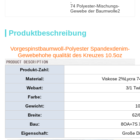
, 
74 Polyester-Mischungs-
Gewebe der Baumwolle2
Produktbeschreibung
Vorgespinstbaumwoll-Polyester Spandexdenim-
Gewebehohe qualität des Kreuzes 10.5oz
Produkt-Zahl:
Material:
Viskose 2%Lycra 7
Webart:
3/1 Twi
Farbe:
Gewicht:
10
Breite:
62/
Bau:
8OA+7S 
Eigenschaft:
Große Di