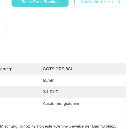
Kontaktieren Sie Uns Je
Beste Preis Erhalten
zierung:
GOTS,GRS,BCI
55/56'
:
3/1 RHT
Ausdehnungsdenim
-Mischung
, 
9.4oz 72 Polyester-Denim-Gewebe der Baumwolle26