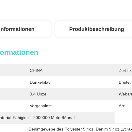
linformationen
Produktbeschreibung
formationen
CHINA
Zertifi
Dunkelblau
Breite:
9,4 Unze
Webart
Vorgespinst
Art:
erial-Fähigkeit:
2000000 Meter/Monat
Denimgewebe des Polyester 9.4oz
, 
Denim 9.4oz Lycra