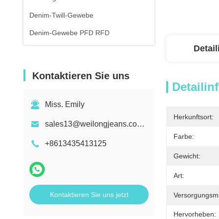
Denim-Twill-Gewebe
Denim-Gewebe PFD RFD
Detai
Kontaktieren Sie uns
Detailin
Miss. Emily
Herkunftsort:
sales13@weilongjeans.com.cn
Farbe:
+8613435413125
Gewicht:
Art:
Kontaktieren Sie uns jetzt
Versorgungsmat
Hervorheben: