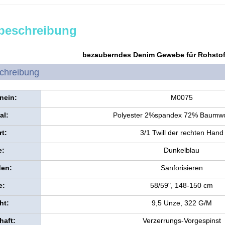
beschreibung
bezauberndes Denim Gewebe für Rohstof
chreibung
nein:
M0075
al:
Polyester 2%spandex 72% Baumwo
t:
3/1 Twill der rechten Hand
e:
Dunkelblau
den:
Sanforisieren
e:
58/59", 148-150 cm
ht:
9,5 Unze, 322 G/M
haft:
Verzerrungs-Vorgespinst