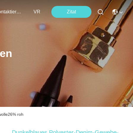
Kontaktieren Sie Uns
VR
Zitat
ten
olle26% roh
Dunkelblaues Polyester-Denim-Gewebe-