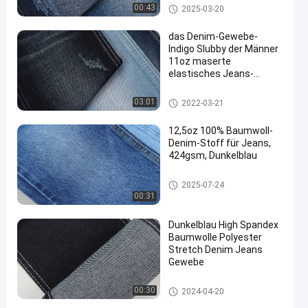
machen
Ausdehnungs-Denim-Gewebe
00:43
2025-03-20
das Denim-Gewebe-
Indigo Slubby der Männer
11oz maserte
elastisches Jeans-
Rohstoff-dünne Art
Baumwoll-Polyester Spandexd
03:01
2022-03-21
enimgewebe
12,5oz 100% Baumwoll-
Denim-Stoff für Jeans,
424gsm, Dunkelblau
Denim-Gewebe der Baumwolle
2025-07-24
100
00:31
Dunkelblau High Spandex
Baumwolle Polyester
Stretch Denim Jeans
Gewebe
Ausdehnungs-Denim-Gewebe
00:30
2024-04-20