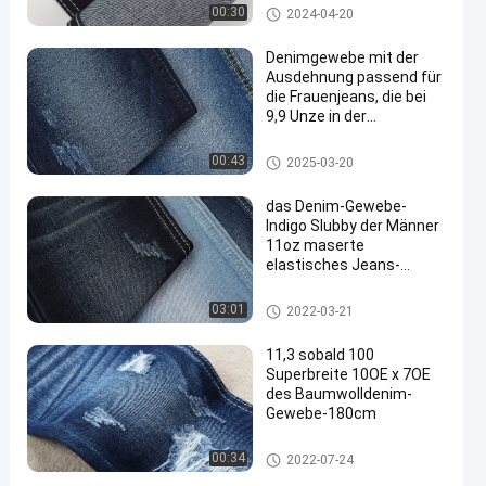
Ausdehnungs-Denim-Gewebe
00:30
2024-04-20
Denimgewebe mit der
Ausdehnung passend für
die Frauenjeans, die bei
9,9 Unze in der
dunkelblauen Farbe
machen
Ausdehnungs-Denim-Gewebe
00:43
2025-03-20
das Denim-Gewebe-
Indigo Slubby der Männer
11oz maserte
elastisches Jeans-
Rohstoff-dünne Art
Baumwoll-Polyester Spandexd
03:01
2022-03-21
enimgewebe
11,3 sobald 100
Superbreite 10OE x 7OE
des Baumwolldenim-
Gewebe-180cm
Denim-Gewebe der Baumwolle
00:34
2022-07-24
100