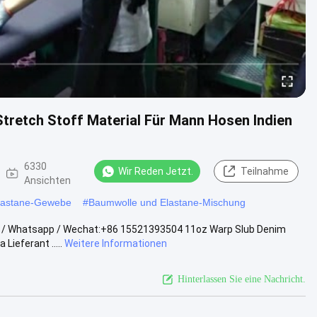
tretch Stoff Material Für Mann Hosen Indien
6330
Wir Reden Jetzt.
Teilnahme
Ansichten
Elastane-Gewebe
#
Baumwolle und Elastane-Mischung
Tel / Whatsapp / Wechat:+86 15521393504 11oz Warp Slub Denim
ieferant .....
Weitere Informationen
Hinterlassen Sie eine Nachricht.