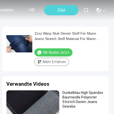
Kontaktieren Sie Uns
VR
Zitat
11oz Warp Slub Denim Stoff Für Mann
Jeans Stretch Stoff Material Für Mann
Hosen Indien Stil
Wir Reden Jetzt.
Mehr Erfahren
Verwandte Videos
Dunkelblau High Spandex
Baumwolle Polyester
Stretch Denim Jeans
Gewebe