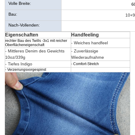
Volle Breite:
6
Bau:
10+9
Nach-Vollenden:
Eigenschaften
Handfeeling
rechter Bau des Twills -3x1 mit reicher
- Weiches handfeel
Oberflächeneigenschaft
- Mittleres Denim des Gewichts
- Zuverlässige
10oz/339g
Wiederaufnahme
- Tiefes Indigo
- Comfort-Stretch
- Verzerrungsvorgespinst