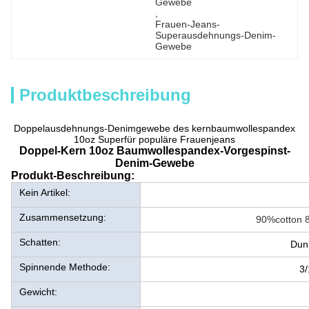
Gewebe
, 
Frauen-Jeans-
Superausdehnungs-Denim-
Gewebe
Produktbeschreibung
Doppelausdehnungs-Denimgewebe des kernbaumwollespandex
10oz Superfür populäre Frauenjeans
Doppel-Kern 10oz Baumwollespandex-Vorgespinst-
Denim-Gewebe
Produkt-Beschreibung:
Kein Artikel:
Zusammensetzung:
90%cotton 
Schatten:
Dun
Spinnende Methode:
3/
Gewicht: