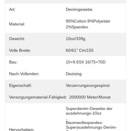
Art:
Denimgewebe
90%cotton 8%polyester 
Material:
2%spandex
Gewicht:
10oz/339g
Volle Breite:
60/61" Cm/155
Bau:
10+9.6SX 16/75+70D
Nach-Vollenden:
Dezising
Eigenschaft:
Verzerrungsvorgespinst
Versorgungsmaterial-Fähigkeit:
2000000 Meter/Monat
Superdenim-Gewebe der 
ausdehnungs-10oz
, 
Baumwollespandex-
Superausdehnungs-Denim-
Hervorheben: