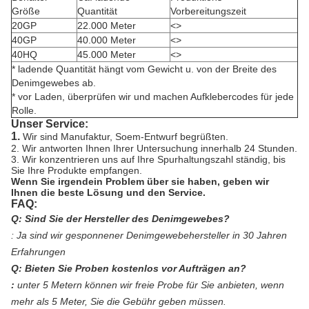
Größe
Quantität
Vorbereitungszeit
20GP
22.000 Meter
<>
40GP
40.000 Meter
<>
40HQ
45.000 Meter
<>
* ladende Quantität hängt vom Gewicht u. von der Breite des
Denimgewebes ab.
* vor Laden, überprüfen wir und machen Aufklebercodes für jede
Rolle.
Unser Service:
1.
Wir sind Manufaktur, Soem-Entwurf begrüßten.
2. Wir antworten Ihnen Ihrer Untersuchung innerhalb 24 Stunden.
3. Wir konzentrieren uns auf Ihre Spurhaltungszahl ständig, bis
Sie Ihre Produkte empfangen.
Wenn Sie irgendein Problem über sie haben, geben wir
Ihnen die beste Lösung und den Service.
FAQ:
Q: Sind Sie der Hersteller des Denimgewebes?
:
Ja sind wir gesponnener Denimgewebehersteller in 30 Jahren
Erfahrungen
Q: Bieten Sie Proben kostenlos vor Aufträgen an?
:
unter 5 Metern können wir freie Probe für Sie anbieten, wenn
mehr als 5 Meter, Sie die Gebühr geben müssen.