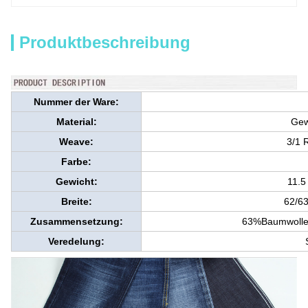
Produktbeschreibung
Nummer der Ware:
Material:
Gew
Weave:
3/1 
Farbe:
Gewicht:
11.5
Breite:
62/63
Zusammensetzung:
63%Baumwolle
Veredelung: